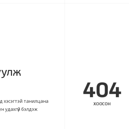
уулж
404
д хэсэгтэй танилцана
ХООСОН
ун удахгүй бэлдэж