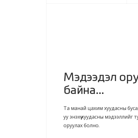
Мэдээдэл ор
байна...
Та манай цахим хуудасны буса
уу энэхүү хуудасны мэдээллийг т
оруулах болно.